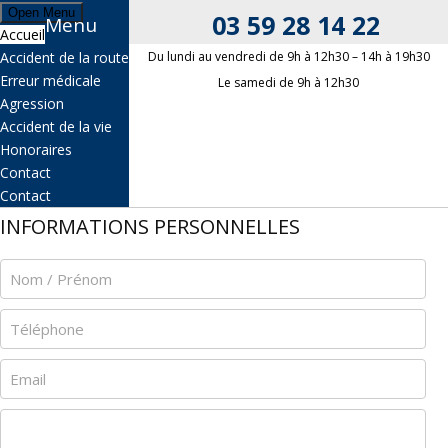
Open Menu
03 59 28 14 22
Menu
Accueil
03 59 28 14 22
Accident de la route
Du lundi au vendredi de 9h à 12h30 – 14h à 19h30
Erreur médicale
Le samedi de 9h à 12h30
Agression
OBJET DE VOTRE DEMANDE
Accident de la vie
Honoraires
Contact
Contact
INFORMATIONS PERSONNELLES