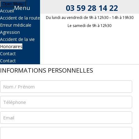
Open Menu
03 59 28 14 22
Menu
Accueil
03 59 28 14 22
Accident de la route
Du lundi au vendredi de 9h à 12h30 – 14h à 19h30
Erreur médicale
Le samedi de 9h à 12h30
Agression
OBJET DE VOTRE DEMANDE
Accident de la vie
Honoraires
Contact
Contact
INFORMATIONS PERSONNELLES