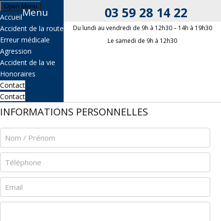
Open Menu
03 59 28 14 22
Menu
Accueil
03 59 28 14 22
Accident de la route
Du lundi au vendredi de 9h à 12h30 – 14h à 19h30
Erreur médicale
Le samedi de 9h à 12h30
Agression
OBJET DE VOTRE DEMANDE
Accident de la vie
Honoraires
Contact
Contact
INFORMATIONS PERSONNELLES