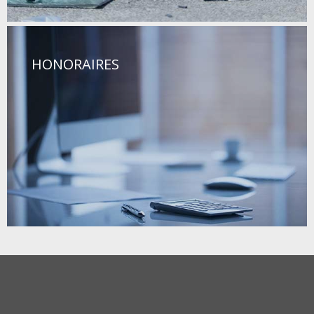
HONORAIRES
Leaflet
+
−